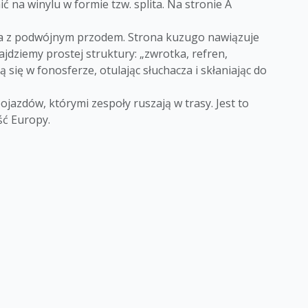
na winylu w formie tzw. splita. Na stronie A
na z podwójnym przodem. Strona kuzugo nawiązuje
jdziemy prostej struktury: „zwrotka, refren,
ię w fonosferze, otulając słuchacza i skłaniając do
ojazdów, którymi zespoły ruszają w trasy. Jest to
ęść Europy.