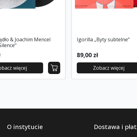
ądło & Joachim Mencel
Igorilla „Byty subtelne”
Silence"
ł
89,00 zł
obacz więcej
Zobacz więcej
O instytucie
Dostawa i płat