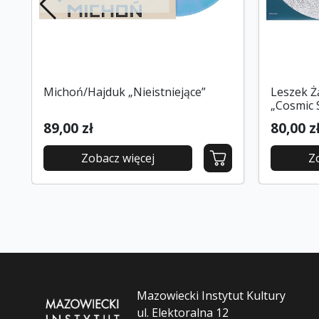
Michoń/Hajduk „Nieistniejące”
Leszek Ż
„Cosmic 
89,00 zł
80,00 z
Zobacz więcej
Z
Mazowiecki Instytut Kultury
ul. Elektoralna 12