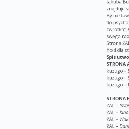
Jakuba Buc
znajduje s
By nie fa
do psychod
zwrotka”. 
swego rodz
Strona ŻAL
hołd dla s
Spis utw
STRONA 
kuzugo
– 
kuzugo
– 
kuzugo –
STRONA 
ŻAL –
Inva
ŻAL –
Ki
ŻAL –
Waka
ŻAL –
Danc