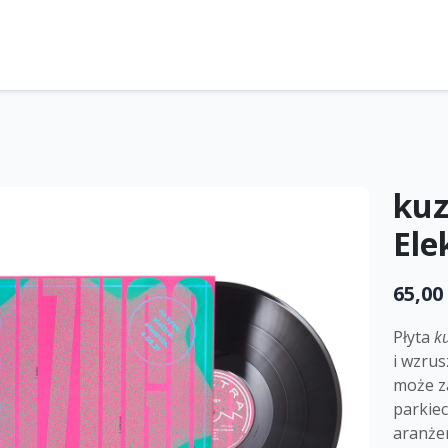
kuz
Ele
65,00 
Płyta
k
i wzrus
może za
parkiec
aranże