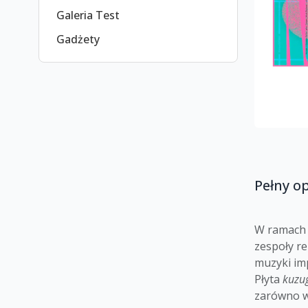
Galeria Test
Gadżety
Pełny o
W ramach 
zespoły re
muzyki im
Płyta
kuzu
zarówno w 