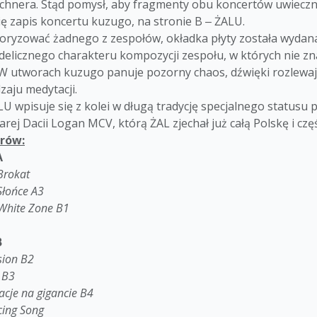
hnera. Stąd pomysł, aby fragmenty obu koncertów uwiecznić 
ię zapis koncertu kuzugo, na stronie B ‒ ŻALU.
woryzować żadnego z zespołów, okładka płyty została wyda
elicznego charakteru kompozycji zespołu, w których nie zna
W utworach kuzugo panuje pozorny chaos, dźwięki rozlewają s
aju medytacji.
U wpisuje się z kolei w długą tradycję specjalnego statusu p
tarej Dacii Logan MCV, którą ŻAL zjechał już całą Polskę i cz
orów:
A
Brokat
Słońce A3
White Zone B1
B
sion B2
no B3
cje na gigancie B4
ing Song