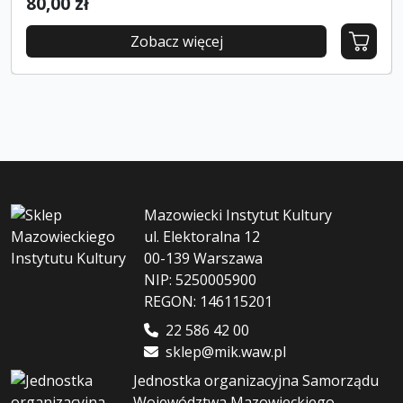
80,00 zł
Zobacz więcej
Mazowiecki Instytut Kultury
ul. Elektoralna 12
00-139 Warszawa
NIP: 5250005900
REGON: 146115201
22 586 42 00
sklep@mik.waw.pl
Jednostka organizacyjna Samorządu
Województwa Mazowieckiego