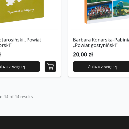
 Jarosiński „Powiat
Barbara Konarska-Pabini
rski”
„Powiat gostyniński”
ł
20,00 zł
obacz więcej
Zobacz więcej
to
14
of
14
results