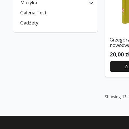
Muzyka
Galeria Test
Gadżety
Grzegorz
nowodwo
20,00 z
Z
Showing
13