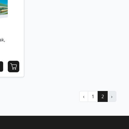
ak,
‹
1
2
›