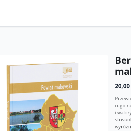
Ber
ma
20,00 
Przew
regionu
i walo
stosun
wyróżni