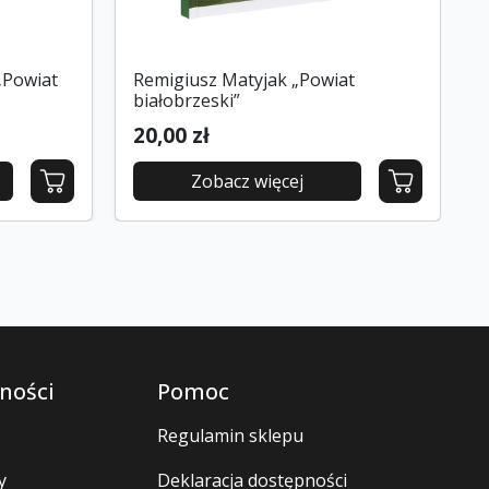
„Powiat
Remigiusz Matyjak „Powiat
białobrzeski”
20,00 zł
Zobacz więcej
ności
Pomoc
Regulamin sklepu
y
Deklaracja dostępności