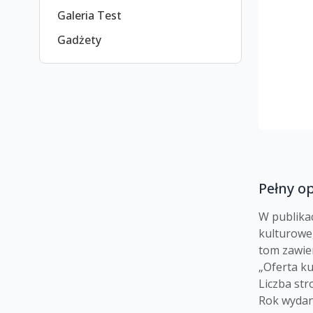
Galeria Test
Gadżety
Pełny o
W publikac
kulturowe
tom zawie
„Oferta ku
Liczba str
Rok wydan