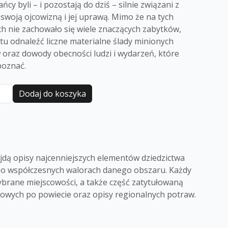
ńcy byli – i pozostają do dziś – silnie związani z
 swoją ojcowizną i jej uprawą. Mimo że na tych
h nie zachowało się wiele znaczących zabytków,
u odnaleźć liczne materialne ślady minionych
oraz dowody obecności ludzi i wydarzeń, które
poznać.
Dodaj do koszyka
znajdą opisy najcenniejszych elementów dziedzictwa
 o współczesnych walorach danego obszaru. Każdy
brane miejscowości, a także część zatytułowaną
zkowych po powiecie oraz opisy regionalnych potraw.