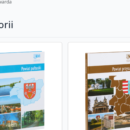
twarda
rii