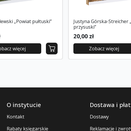
ewski „Powiat pułtuski”
Justyna Górska-Streicher 
przysuski”
ł
20,00 zł
obacz więcej
Zobacz więcej
O instytucie
Dostawa i płat
Kontakt
Dostawy
Rabaty księgarskie
Reklamacje i zwrot