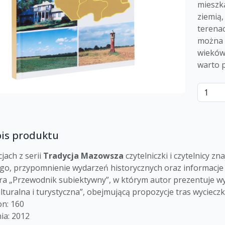
mieszka
ziemią,
terenac
można t
wieków 
warto 
pis produktu
jach z serii
Tradycja Mazowsza
czytelniczki i czytelnicy 
go, przypomnienie wydarzeń historycznych oraz informacje
ra „Przewodnik subiektywny”, w którym autor prezentuje wy
lturalna i turystyczna”, obejmującą propozycje tras wyciec
on: 160
ia: 2012