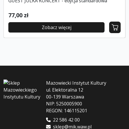
GUEST JULKA KONCERT - edycja standardowa
77,00 zł
Zobacz więcej
Mazowiecki Instytut Kultury
ul. Elektoralna 12
00-139 Warszawa
NIP: 5250005900
REGON: 146115201
22 586 42 00
sklep@mik.waw.pl