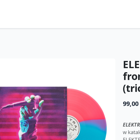
ELE
fro
(tri
99,00 
ELEKTR
w kata
ELEKTR