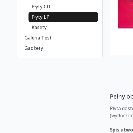
Płyty CD
Płyty LP
Kasety
Galeria Test
Gadżety
Pełny o
Płyta dost
(wytłoczon
Spis utw