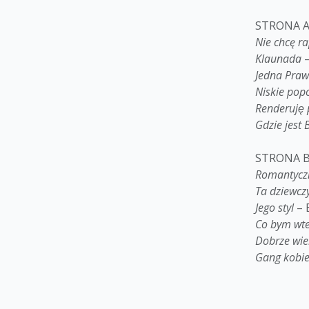
STRONA 
Nie chcę r
Klaunada
–
Jedna Pra
Niskie pop
Renderuję 
Gdzie jest 
STRONA 
Romantycz
Ta dziewcz
Jego styl
– 
Co bym wte
Dobrze wi
Gang kobie