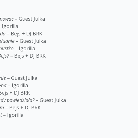
A
apować
– Guest Julka
 Igorilla
wda
– Bejs + DJ BRK
ołudnie
– Guest Julka
pustkę
– Igorilla
Bejs?
– Bejs + DJ BRK
B
nie
– Guest Julka
yna
– Igorilla
Bejs + DJ BRK
dy powiedziała?
– Guest Julka
em
– Bejs + DJ BRK
t
– Igorilla