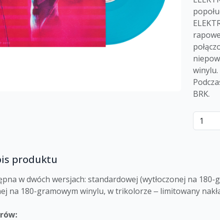
popołud
ELEKTRY
rapowe 
połącz
niepowt
winylu.
Podczas
BRK.
pis produktu
ępna w dwóch wersjach: standardowej (wytłoczonej na 180-g
ej na 180-gramowym winylu, w trikolorze ‒ limitowany nakła
orów: