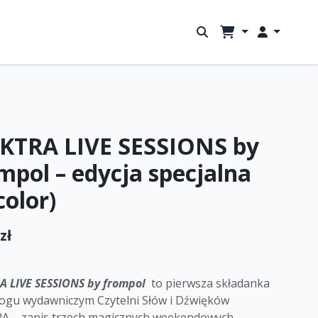
KTRA LIVE SESSIONS by
mpol – edycja specjalna
color)
zł
A LIVE SESSIONS by frompol
to pierwsza składanka
logu wydawniczym Czytelni Słów i Dźwięków
A – zapis trzech magicznych weekendowych