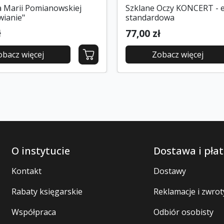
a Marii Pomianowskiej
Szklane Oczy KONCERT - e
wianie"
standardowa
ł
77,00 zł
obacz więcej
Zobacz więcej
O instytucie
Dostawa i płat
Kontakt
Dostawy
Rabaty księgarskie
Reklamacje i zwrot
Współpraca
Odbiór osobisty