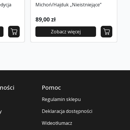
dycja
Michoń/Hajduk „Nieistniejące”
89,00 zł
Zobacz więcej
ności
Pomoc
Regulamin sklepu
y
Deklaracja dostępności
Wideotłumacz