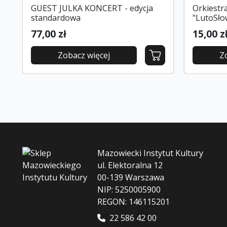
GUEST JULKA KONCERT - edycja
Orkiestr
standardowa
"LutoSło
77,00 zł
15,00 z
Zobacz więcej
Z
Mazowiecki Instytut Kultury
ul. Elektoralna 12
00-139 Warszawa
NIP: 5250005900
REGON: 146115201
22 586 42 00