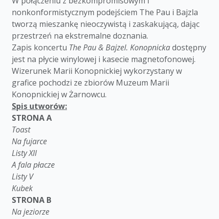
W połączeniu z bezkompromisowym i
nonkonformistycznym podejściem The Pau i Bajzla
tworzą mieszankę nieoczywistą i zaskakującą, dając
przestrzeń na ekstremalne doznania.
Zapis koncertu
The Pau & Bajzel. Konopnicka
dostępny
jest na płycie winylowej i kasecie magnetofonowej.
Wizerunek Marii Konopnickiej wykorzystany w
grafice pochodzi ze zbiorów Muzeum Marii
Konopnickiej w Żarnowcu.
Spis utworów:
STRONA A
Toast
Na fujarce
Listy XII
A fala płacze
Listy V
Kubek
STRONA B
Na jeziorze