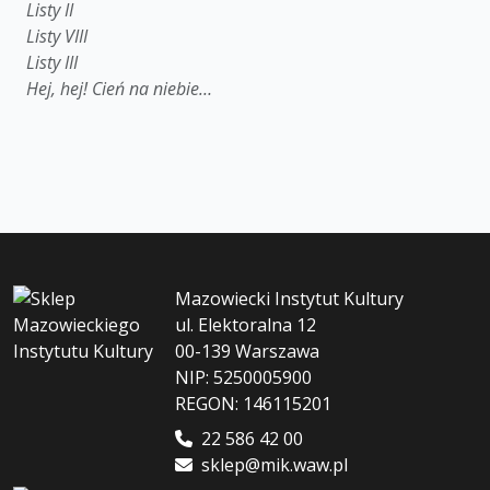
Listy II
Listy VIII
Listy III
Hej, hej! Cień na niebie…
Mazowiecki Instytut Kultury
ul. Elektoralna 12
00-139 Warszawa
NIP: 5250005900
REGON: 146115201
22 586 42 00
sklep@mik.waw.pl